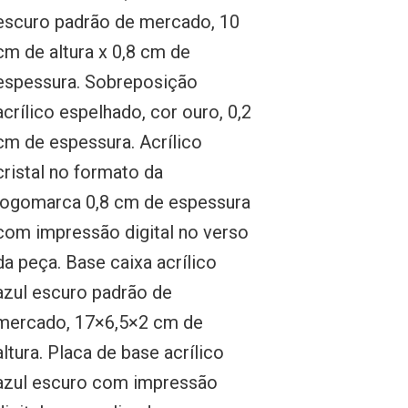
escuro padrão de mercado, 10
cm de altura x 0,8 cm de
espessura. Sobreposição
acrílico espelhado, cor ouro, 0,2
cm de espessura. Acrílico
cristal no formato da
logomarca 0,8 cm de espessura
com impressão digital no verso
da peça. Base caixa acrílico
azul escuro padrão de
mercado, 17×6,5×2 cm de
altura. Placa de base acrílico
azul escuro com impressão