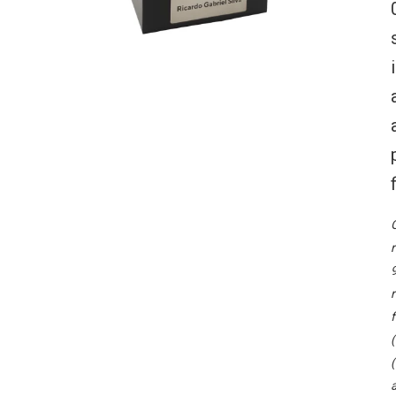
O
r
9
r
f
(
(
a