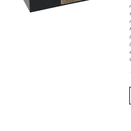
r
9
r
f
(
(
a