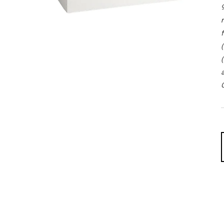
9
r
f
(
(
a