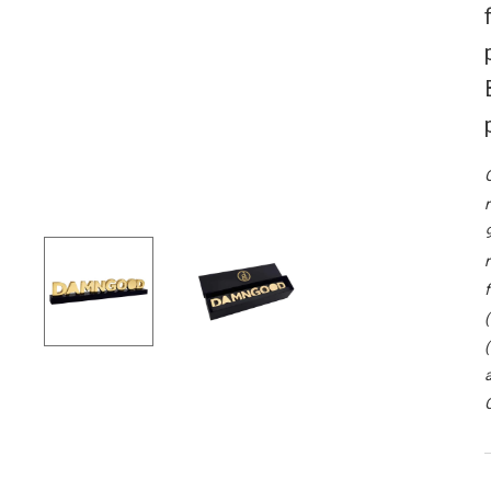
O
r
9
r
f
(
(
a