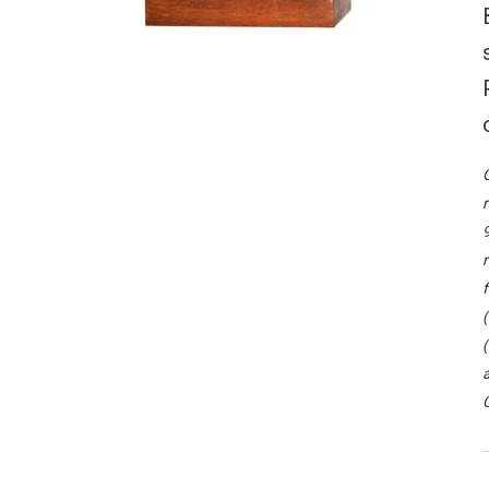
O
r
9
r
f
(
(
a