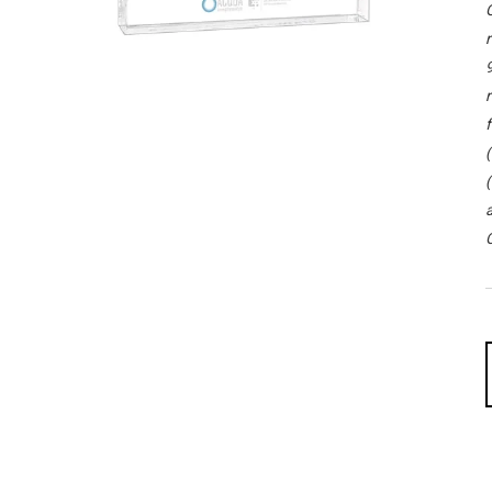
O
r
9
r
f
(
(
a