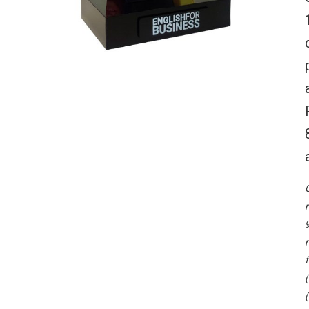
O
r
9
r
f
(
(