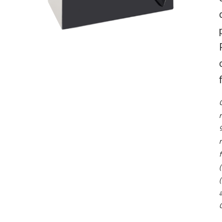
O
r
9
r
f
(
(
a