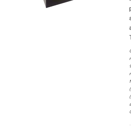
O
r
9
r
f
(
(
a