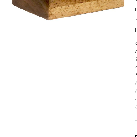
O
r
9
r
f
(
(
a