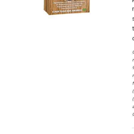
O
r
9
r
f
(
(
a