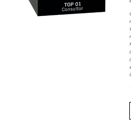
O
r
9
r
f
(
(
a