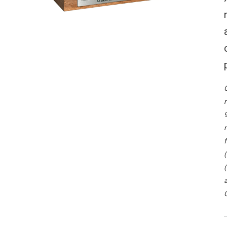
O
r
9
r
f
(
(
a