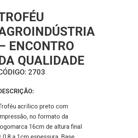
TROFÉU
AGROINDÚSTRIA
– ENCONTRO
DA QUALIDADE
CÓDIGO:
2703
DESCRIÇÃO:
Troféu acrílico preto com
impressão, no formato da
logomarca 16cm de altura final
x 0,8 a 1cm espessura. Base