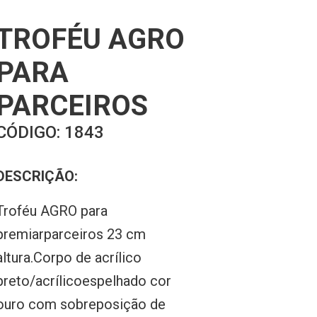
TROFÉU AGRO
PARA
PARCEIROS
CÓDIGO:
1843
DESCRIÇÃO:
Troféu AGRO para
premiarparceiros 23 cm
altura.Corpo de acrílico
preto/acrílicoespelhado cor
ouro com sobreposição de