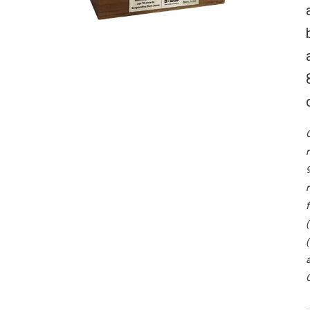
O
r
9
r
f
(
(
a