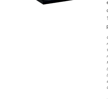
O
r
9
r
f
(
(
a