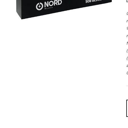
O
r
9
r
f
(
(
a