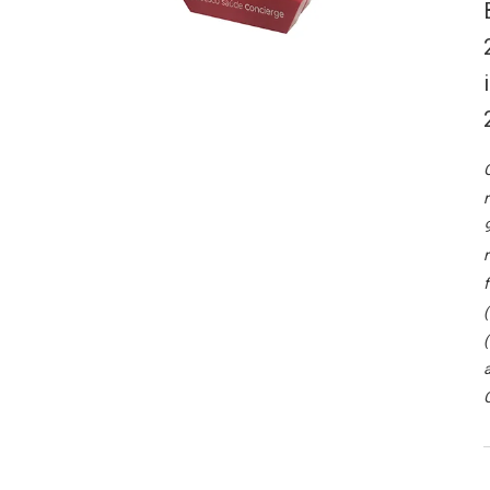
O
r
9
r
f
(
(
a