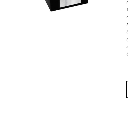
r
9
r
f
(
(
a