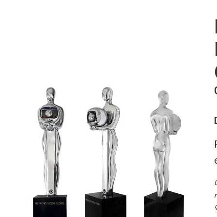
O
r
9