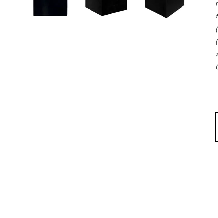
r
f
(
(
a