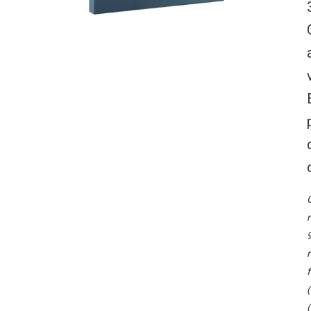
O
r
9
r
f
(
(