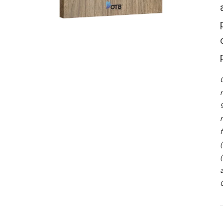
O
r
9
r
f
(
(
a