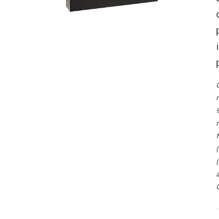
O
r
9
r
f
(
(
a