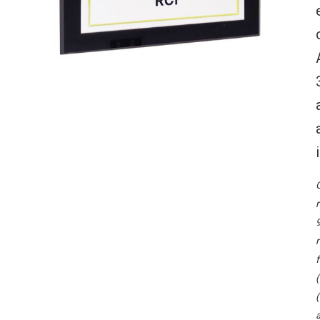
O
r
9
r
f
(
(
a