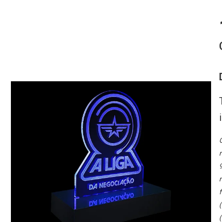
O
r
9
r
f
(
(