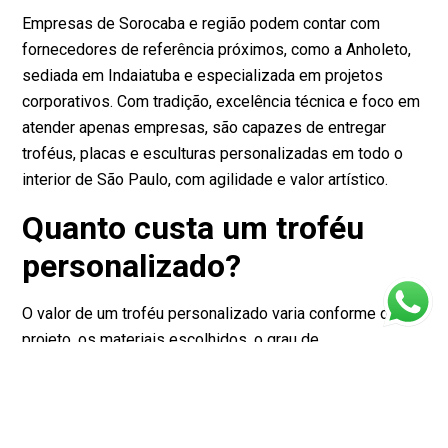
Empresas de Sorocaba e região podem contar com
fornecedores de referência próximos, como a Anholeto,
sediada em Indaiatuba e especializada em projetos
corporativos. Com tradição, excelência técnica e foco em
atender apenas empresas, são capazes de entregar
troféus, placas e esculturas personalizadas em todo o
interior de São Paulo, com agilidade e valor artístico.
Quanto custa um troféu
personalizado?
O valor de um troféu personalizado varia conforme o
projeto, os materiais escolhidos, o grau de
personalização e o volume do pedido. Em fornecedores,
como a Anholeto, o valor mínimo de compra é de R$
1.000,00, considerando a exclusividade, materiais nobres
e o atendimento especializado. Solicitar um orçamento