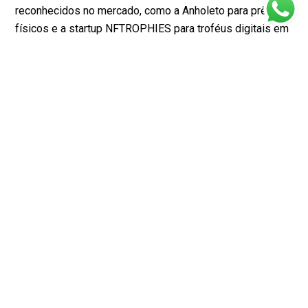
reconhecidos no mercado, como a Anholeto para prêmios
físicos e a startup NFTROPHIES para troféus digitais em
NFT, além de acompanhar referências em notícias do
setor de tecnologia e premiações corporativas. Verifique
sempre a autenticidade do NFT e segurança da
plataforma blockchain utilizada.
Vale a pena participar de
premiação digital?
Sim, participar de premiações digitais pode ser muito
significativo. Além de ganhar visibilidade e valorizar suas
conquistas, a pessoa homenageada pode colecionar
prêmios online, levá-los para onde quiser e exibi-los nos
meios digitais, unindo tradição à inovação – tudo sem
perder o significado.