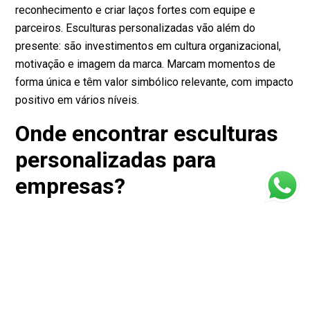
reconhecimento e criar laços fortes com equipe e
parceiros. Esculturas personalizadas vão além do
presente: são investimentos em cultura organizacional,
motivação e imagem da marca. Marcam momentos de
forma única e têm valor simbólico relevante, com impacto
positivo em vários níveis.
Onde encontrar esculturas
personalizadas para
empresas?
Empresas especialistas, como a Anholeto, oferecem
projetos exclusivos de esculturas, placas e troféus
voltados apenas para clientes corporativos. O ideal é
buscar fornecedores que trabalhem com atendimento
personalizado, uso de materiais nobres e processo
criativo conjunto, para garantir que a peça tenha